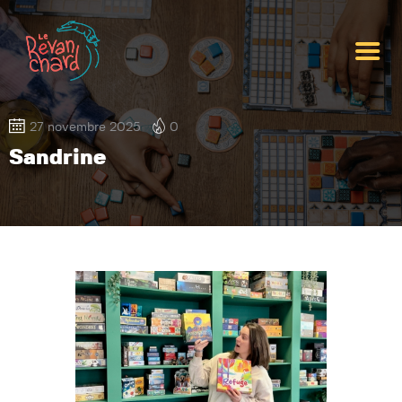
Le Revanchard
Bar à jeux
Accueil
27 novembre 2025
0
La carte
Sandrine
Nos jeux
Infos pratiques