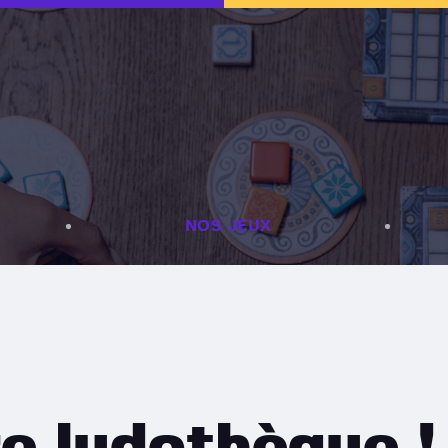
Accueil
La carte
Le Revanchard
Bar à jeux
Nos jeux
Infos pratiques
NOS JEUX
e ludothèque !